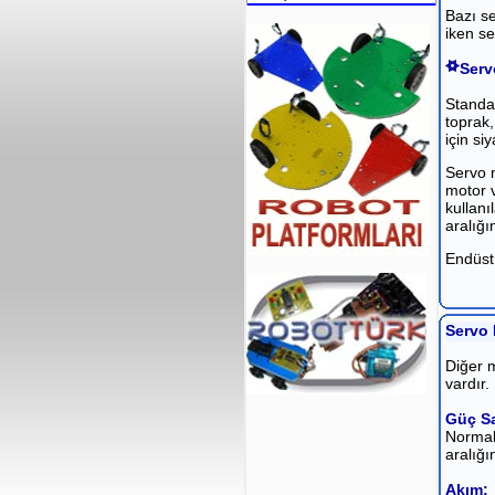
Bazı s
iken se
Serv
Standar
toprak,
için si
Servo m
motor v
kullanı
aralığı
Endüstr
Servo 
Diğer m
vardır.
Güç Sa
Normal 
aralığı
Akım: