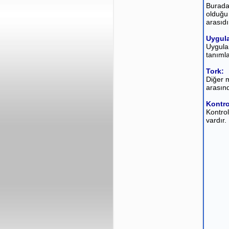
Burada
olduğu 
arasıdı
Uygula
Uygulam
tanımla
Tork:
Diğer m
arasınd
Kontro
Kontrol
vardır.