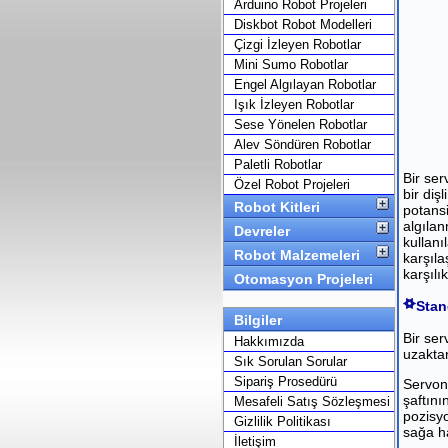
Arduino Robot Projeleri
Diskbot Robot Modelleri
Çizgi İzleyen Robotlar
Mini Sumo Robotlar
Engel Algılayan Robotlar
Işık İzleyen Robotlar
Sese Yönelen Robotlar
Alev Söndüren Robotlar
Paletli Robotlar
Bir se
Özel Robot Projeleri
bir diş
Robot Kitleri
potans
algılan
Devreler
kullanı
Robot Malzemeleri
karşıla
karşılı
Otomasyon Projeleri
Stan
Bilgiler
Bir ser
Hakkımızda
uzaktan
Sık Sorulan Sorular
Sipariş Prosedürü
Servonu
şaftını
Mesafeli Satış Sözleşmesi
pozisyo
Gizlilik Politikası
sağa h
İletişim