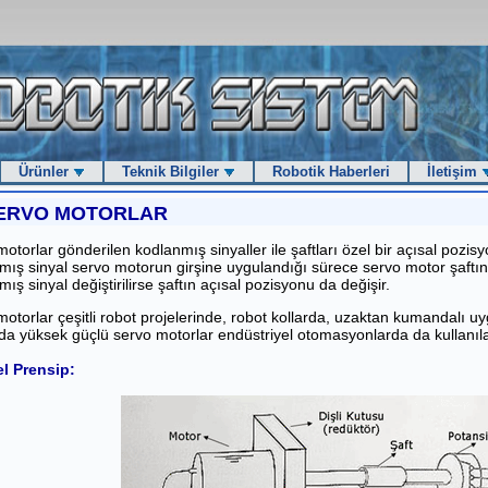
Ürünler
Teknik Bilgiler
Robotik Haberleri
İletişim
ERVO MOTORLAR
otorlar gönderilen kodlanmış sinyaller ile şaftları özel bir açısal pozi
mış sinyal servo motorun girşine uygulandığı sürece servo motor şaftın
ış sinyal değiştirilirse şaftın açısal pozisyonu da değişir.
otorlar çeşitli robot projelerinde, robot kollarda, uzaktan kumandalı uyg
a yüksek güçlü servo motorlar endüstriyel otomasyonlarda da kullanılab
l Prensip: