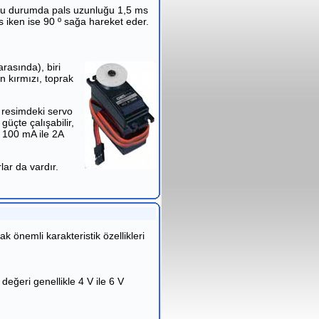
. Bu durumda pals uzunluğu 1,5 ms
s iken ise 90 º sağa hareket eder.
rasında), biri
in kırmızı, toprak
i resimdeki servo
güçte çalışabilir,
k 100 mA ile 2A
lar da vardır.
 önemli karakteristik özellikleri
değeri genellikle 4 V ile 6 V