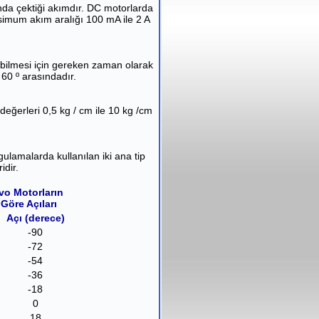
da çektiği akımdır. DC motorlarda
simum akım aralığı 100 mA ile 2 A
ebilmesi için gereken zaman olarak
 60 º arasındadır.
değerleri 0,5 kg / cm ile 10 kg /cm
ygulamalarda kullanılan iki ana tip
idir.
vo Motorların
 Göre Açıları
Açı (derece)
-90
-72
-54
-36
-18
0
18