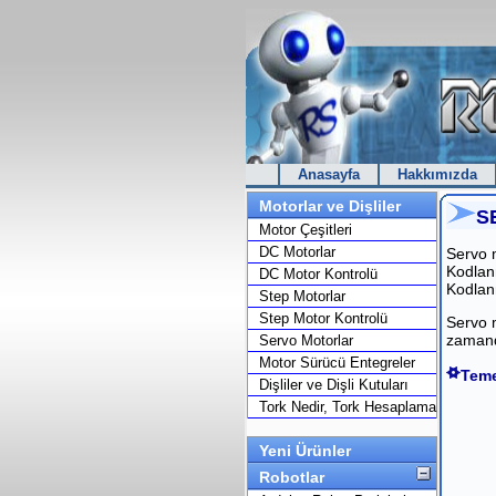
Anasayfa
Hakkımızda
Motorlar ve Dişliler
S
Motor Çeşitleri
DC Motorlar
Servo m
Kodlan
DC Motor Kontrolü
Kodlanm
Step Motorlar
Step Motor Kontrolü
Servo m
zamand
Servo Motorlar
Motor Sürücü Entegreler
Teme
Dişliler ve Dişli Kutuları
Tork Nedir, Tork Hesaplama
Yeni Ürünler
Robotlar