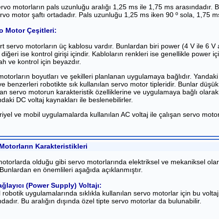
ervo motorların pals uzunluğu aralığı 1,25 ms ile 1,75 ms arasındadır
rvo motor şaftı ortadadır. Pals uzunluğu 1,25 ms iken 90 º sola, 1,75 m
o Motor Çeşitleri:
t servo motorların üç kablosu vardır. Bunlardan biri power (4 V ile 6 V a
 diğeri ise kontrol girişi içindir. Kabloların renkleri ise genellikle power iç
yah ve kontrol için beyazdır.
otorların boyutları ve şekilleri planlanan uygulamaya bağlıdır. Yandak
e benzerleri robotikte sık kullanılan servo motor tipleridir. Bunlar düşük 
lan servo motorun karakteristik özelliklerine ve uygulamaya bağlı olara
ndaki DC voltaj kaynakları ile beslenebilirler.
iyel ve mobil uygulamalarda kullanılan AC voltaj ile çalışan servo motor
Motorların Karakteristikleri
otorlarda olduğu gibi servo motorlarında elektriksel ve mekaniksel olarak
 Bunlardan en önemlileri aşağıda açıklanmıştır.
ğlayıcı (Power Supply) Voltajı:
robotik uygulamalarında sıklıkla kullanılan servo motorlar için bu voltaj 
ndadır. Bu aralığın dışında özel tipte servo motorlar da bulunabilir.