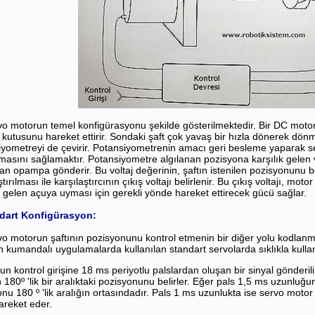
rvo motorun temel konfigürasyonu şekilde gösterilmektedir. Bir DC moto
li kutusunu hareket ettirir. Sondaki şaft çok yavaş bir hızla dönerek dö
iyometreyi de çevirir. Potansiyometrenin amacı geri besleme yaparak s
masını sağlamaktır. Potansiyometre algılanan pozisyona karşılık gelen volt
lan opampa gönderir. Bu voltaj değerinin, şaftın istenilen pozisyonunu beli
ştırılması ile karşılaştırcının çıkış voltajı belirlenir. Bu çıkış voltajı, mot
k gelen açuya uyması için gerekli yönde hareket ettirecek gücü sağlar.
dart Konfigürasyon:
vo motorun şaftının pozisyonunu kontrol etmenin bir diğer yolu kodlanmı
 kumandalı uygulamalarda kullanılan standart servolarda sıklıkla kullanı
n kontrol girişine 18 ms periyotlu palslardan oluşan bir sinyal gönderil
n 180º 'lik bir aralıktaki pozisyonunu belirler. Eğer pals 1,5 ms uzunluğ
nu 180 º 'lik aralığın ortasındadır. Pals 1 ms uzunlukta ise servo motor
areket eder.