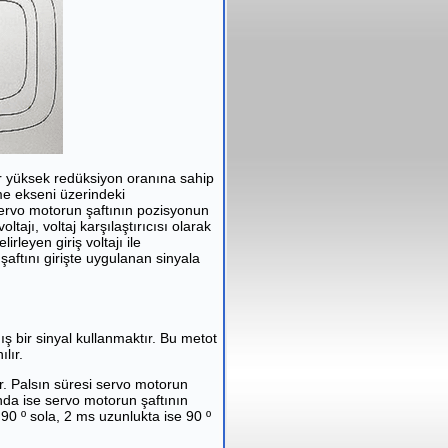
r yüksek redüksiyon oranına sahip
nme ekseni üzerindeki
ervo motorun şaftının pozisyonun
ajı, voltaj karşılaştırıcısı olarak
rleyen giriş voltajı ile
or şaftını girişte uygulanan sinyala
ş bir sinyal kullanmaktır. Bu metot
lır.
ir. Palsın süresi servo motorun
unda ise servo motorun şaftının
 90 º sola, 2 ms uzunlukta ise 90 º