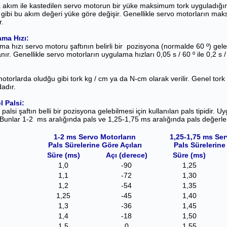
 akım ile kastedilen servo motorun bir yüke maksimum tork uyguladığın
gibi bu akım değeri yüke göre değişir. Genellikle servo motorların mak
r.
ma Hızı:
a hızı servo motoru şaftının belirli bir pozisyona (normalde 60 º) gel
nır. Genellikle servo motorların uygulama hızları 0,05 s / 60 º ile 0,2 s /
otorlarda oludğu gibi tork kg / cm ya da N-cm olarak verilir. Genel tork 
adır.
l Palsi:
 palsi şaftın belli bir pozisyona gelebilmesi için kullanılan pals tipidir. U
 Bunlar 1-2 ms aralığında pals ve 1,25-1,75 ms aralığında pals değerler
1-2 ms Servo Motorların
1,25-1,75 ms Ser
Pals Sürelerine Göre Açıları
Pals Sürelerine
Süre (ms)
Açı (derece)
Süre (ms)
1,0
-90
1,25
1,1
-72
1,30
1,2
-54
1,35
1,25
-45
1,40
1,3
-36
1,45
1,4
-18
1,50
1,5
0
1,55