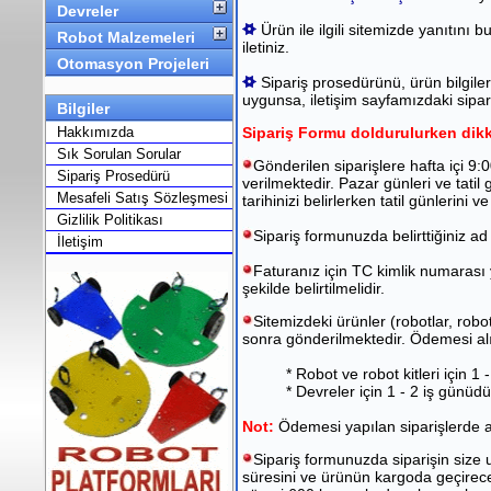
Devreler
Ürün ile ilgili sitemizde yanıtını 
Robot Malzemeleri
iletiniz.
Otomasyon Projeleri
Sipariş prosedürünü, ürün bilgileri
uygunsa, iletişim sayfamızdaki sipa
Bilgiler
Hakkımızda
Sipariş Formu doldurulurken dikk
Sık Sorulan Sorular
Gönderilen siparişlere hafta içi 9:
Sipariş Prosedürü
verilmektedir. Pazar günleri ve tatil
Mesafeli Satış Sözleşmesi
tarihinizi belirlerken tatil günlerini v
Gizlilik Politikası
Sipariş formunuzda belirttiğiniz ad 
İletişim
Faturanız için TC kimlik numarası 
şekilde belirtilmelidir.
Sitemizdeki ürünler (robotlar, robot
sonra gönderilmektedir. Ödemesi alın
* Robot ve robot kitleri için 1 
* Devreler için 1 - 2 iş günüdü
Not:
Ödemesi yapılan siparişlerde a
Sipariş formunuzda siparişin size 
süresini ve ürünün kargoda geçireceğ