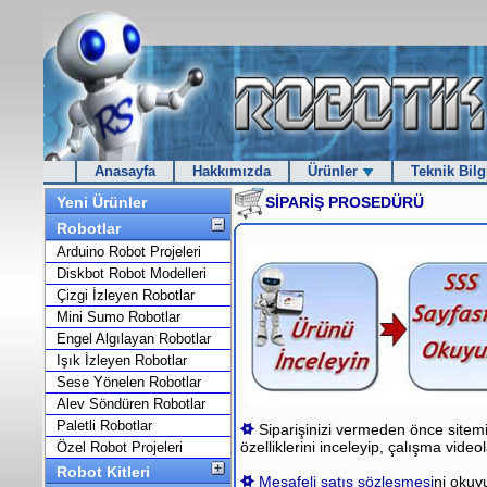
Anasayfa
Hakkımızda
Ürünler
Teknik Bilg
SİPARİŞ PROSEDÜRÜ
Yeni Ürünler
Robotlar
Arduino Robot Projeleri
Diskbot Robot Modelleri
Çizgi İzleyen Robotlar
Mini Sumo Robotlar
Engel Algılayan Robotlar
Işık İzleyen Robotlar
Sese Yönelen Robotlar
Alev Söndüren Robotlar
Paletli Robotlar
Siparişinizi vermeden önce sitemi
özelliklerini inceleyip, çalışma videola
Özel Robot Projeleri
Robot Kitleri
Mesafeli satış sözleşmesi
ni okuy