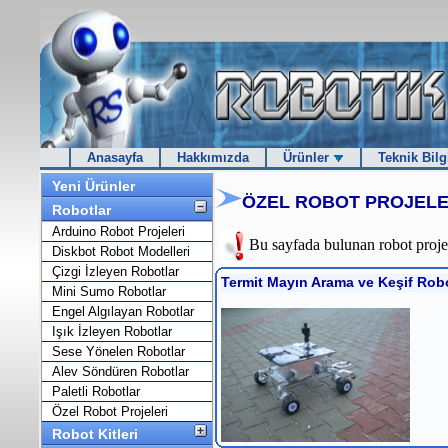
Anasayfa
Hakkımızda
Ürünler
Teknik Bilg
Yeni Ürünler
ÖZEL ROBOT PROJELE
Robotlar
Arduino Robot Projeleri
Bu sayfada bulunan robot projel
Diskbot Robot Modelleri
Çizgi İzleyen Robotlar
Termit Mayın Arama ve Keşif Rob
Mini Sumo Robotlar
Engel Algılayan Robotlar
Işık İzleyen Robotlar
Sese Yönelen Robotlar
Alev Söndüren Robotlar
Paletli Robotlar
Özel Robot Projeleri
Robot Kitleri