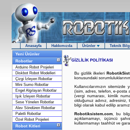
Anasayfa
Hakkımızda
Ürünler
Teknik Bilg
Yeni Ürünler
GİZLİLİK POLİTİKASI
Robotlar
Arduino Robot Projeleri
Diskbot Robot Modelleri
Bu gizlilik ilkeleri
RobotikSis
konusundaki sorumluluklarının t
Çizgi İzleyen Robotlar
Mini Sumo Robotlar
Kullanıcılarımızın sitemizde y
Engel Algılayan Robotlar
(isim, adres, telefon, e-posta ad
(vergi numarası, kimlik numa
Işık İzleyen Robotlar
olduğunuz adınız, adresiniz, 
Sese Yönelen Robotlar
bilgi olarak kabul edilip aramız
Alev Söndüren Robotlar
Paletli Robotlar
Robotiksistem.com
, bu bilg
açıklamamayı, üçüncü şahıs
Özel Robot Projeleri
kullanmamayı taahhüt ve garan
Robot Kitleri