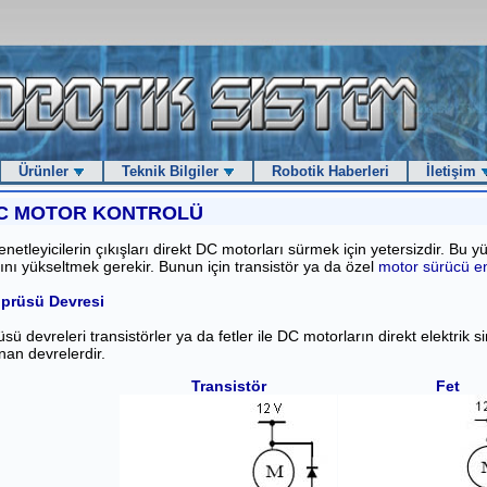
Ürünler
Teknik Bilgiler
Robotik Haberleri
İletişim
C MOTOR KONTROLÜ
netleyicilerin çıkışları direkt DC motorları sürmek için yetersizdir. Bu 
rını yükseltmek gerekir. Bunun için transistör ya da özel
motor sürücü en
prüsü Devresi
sü devreleri transistörler ya da fetler ile DC motorların direkt elektrik s
nan devrelerdir.
Transistör
Fet