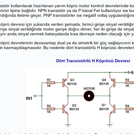
nsistör kullanılarak hazırlanan yarım köprü motor kontrol devrelerinde kon
törün tipine bağlıdır. NPN transistör ya da P kanal Fet kullanılıyor ise bu
dığında iletime geçer. PNP transistörler ise negatif voltaj uygulandığınd
öprü devresi için yukarıda verilen şemada; birinci girişe sinyal verildiğ
girişe sinyal verildiğinde motor geriye doğru döner, her iki girişe de siny
aynı anda sinyal vermek bataryalarda kısa devreye neden olacağı için ya
öprü devrelerinin dezavantajı dual ya da simetrik bir güç sağlayıcının
n karmaşıklaşmasıdır. Bu nedenle dört transistörlü H köprüsü devreler
Dört Transistörlü H Köprüsü Devresi