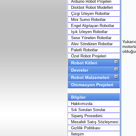
Arduino Robot Projeleri
Diskbot Robot Modelleri
Çizgi İzleyen Robotlar
Mini Sumo Robotlar
Engel Algılayan Robotlar
Işık İzleyen Robotlar
Sese Yönelen Robotlar
Yukarıd
Alev Söndüren Robotlar
motorl
Paletli Robotlar
olduğun
Özel Robot Projeleri
Robot Kitleri
Devreler
Robot Malzemeleri
Otomasyon Projeleri
Bilgiler
Hakkımızda
Sık Sorulan Sorular
Sipariş Prosedürü
Mesafeli Satış Sözleşmesi
Gizlilik Politikası
İletişim