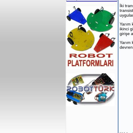
İki tra
transis
uygulan
Yarım k
ikinci 
girişe 
Yarım k
devreni