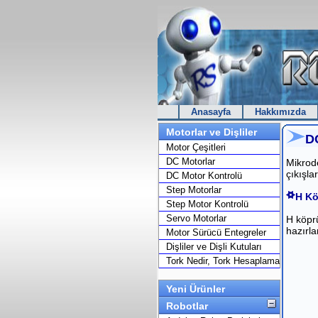
Anasayfa
Hakkımızda
Motorlar ve Dişliler
D
Motor Çeşitleri
DC Motorlar
Mikrode
çıkışla
DC Motor Kontrolü
Step Motorlar
H Kö
Step Motor Kontrolü
Servo Motorlar
H köprü
hazırla
Motor Sürücü Entegreler
Dişliler ve Dişli Kutuları
Tork Nedir, Tork Hesaplama
Yeni Ürünler
Robotlar