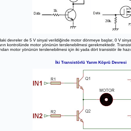
aki devreler de 5 V sinyal verildiğinde motor dönmeye başlar, 0 V sinya
arın kontrolünde motor yönünün terslenebilmesi gerekmektedir. Transist
dan motor yönünün terslenebilmesi için iki yada dört transistör ile hazır
İki Transistörlü Yarım Köprü Devresi