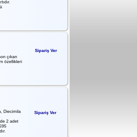
tıdır.
ü
Sipariş Ver
son çıkan
 özellikleri
, Diecimila
Sipariş Ver
nde 2 adet
595
dır.