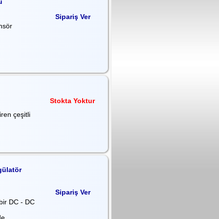
ü
Sipariş Ver
nsör
Stokta Yoktur
ren çeşitli
gülatör
Sipariş Ver
 bir DC - DC
de