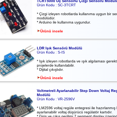
TCRT5000 Üç Sensörlü Çizgi Sensörü Modül
Ürün Kodu : SC-3TCRT
* Çizgi izleyen robotlarda kullanıma uygun bir se
modülüdür.
* Arduino ile kullanıma uygundur.
Ürünü incele
LDR Işık Sensörü Modülü
Ürün Kodu : S-IS
* Işık izleyen robotlarda ve ışık algılaması gerekti
projelerde kullanılabilir.
* Dijital çıkışlıdır.
Ürünü incele
Voltmetreli Ayarlanabilir Step Down Voltaj Re
Modülü
Ürün Kodu : VR-2596V
* LM2596 voltaj regüle entegresi ile hazırlanmış
ayarlanabilir voltaj düşürücü regülatör kartıdır.
* Giriş ve çıkış gerilimi 7 segment display üzerin