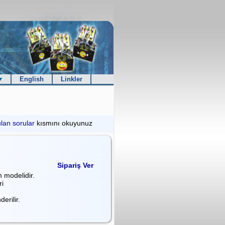
English
Linkler
ulan sorular
kısmını okuyunuz
Sipariş Ver
 modelidir.
i
derilir.