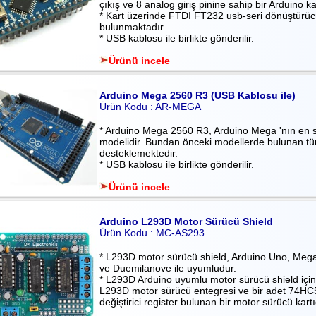
çıkış ve 8 analog giriş pinine sahip bir Arduino kar
* Kart üzerinde FTDI FT232 usb-seri dönüştürüc
bulunmaktadır.
* USB kablosu ile birlikte gönderilir.
Ürünü incele
Arduino Mega 2560 R3 (USB Kablosu ile)
Ürün Kodu : AR-MEGA
* Arduino Mega 2560 R3, Arduino Mega 'nın en 
modelidir. Bundan önceki modellerde bulunan tüm
desteklemektedir.
* USB kablosu ile birlikte gönderilir.
Ürünü incele
Arduino L293D Motor Sürücü Shield
Ürün Kodu : MC-AS293
* L293D motor sürücü shield, Arduino Uno, Mega
ve Duemilanove ile uyumludur.
* L293D Arduino uyumlu motor sürücü shield içi
L293D motor sürücü entegresi ve bir adet 74HC
değiştirici register bulunan bir motor sürücü kartı