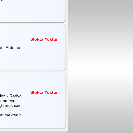
Stokta Yoktur
en, Arduino
Stokta Yoktur
tion - Radyo
ğrenmeye
ştirmek için
.
rilmektedir.