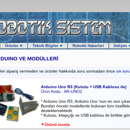
Ürünler
Teknik Bilgiler
Robotik Haberleri
İletişim
DUINO VE MODÜLLERİ
fen sipariş vermeden ve ürünler hakkında soru sormadan önce
sık sor
Arduino Uno R3 (Kutulu + USB Kablosu ile)
Ürün Kodu : AR-UNO2
* Arduino Uno R3, Arduino Uno 'nun en son çıkan
Bundan önceki modellerde bulunan tüm özellikler
desteklemektedir.
* Kutusu, kitapçığı ve USB kablosu ile birlikte gön
Ürünü incele