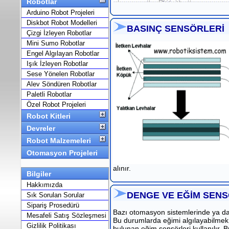
Robotlar
Arduino Robot Projeleri
Diskbot Robot Modelleri
BASINÇ SENSÖRLERİ
Çizgi İzleyen Robotlar
Mini Sumo Robotlar
Engel Algılayan Robotlar
Işık İzleyen Robotlar
Sese Yönelen Robotlar
Alev Söndüren Robotlar
Paletli Robotlar
Özel Robot Projeleri
Robot Kitleri
Devreler
Robot Malzemeleri
Otomasyon Projeleri
alınır.
Bilgiler
Hakkımızda
DENGE VE EĞİM SENS
Sık Sorulan Sorular
Sipariş Prosedürü
Bazı otomasyon sistemlerinde ya da 
Mesafeli Satış Sözleşmesi
Bu durumlarda eğimi algılayabilmek i
Gizlilik Politikası
bulunan eğim sensörleri kullanılır. 