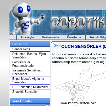
Anasayfa
Hakkımızda
Ürünler
Teknik Bilg
Sensörler
TOUCH SENSÖRLER (D
Sensör Nedir
Dokunma, Basınç, Eğim
Robot çalışmalarında sıklıkla kullan
Sensörleri
robotun bir cisme temas edip etmedi
tamamlanıp tamamlanmadığını algılama
Fotodirençler,
Fototransistörler
Yansımalı Sensörler,
Encoderler
Engel-Mesafe Algılama
Sensörleri
PIR Sensörler, Mikrofonlar
Sıcaklık Sensörleri
Yeni Ürünler