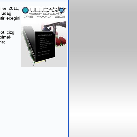
leri 2011,
 Uludağ
irileceğini
t, çizgi
i olmak
le;