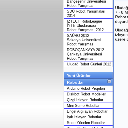
Bahçeşehir Üniversitesi
Robot Yarışması
Uludağ
SDÜ Robot Yarışmaları
7 - 8 M
2014
Robot G
IZTECH RoboLeague
duyurdu
İYTE Uluslararası
Robot Yarışması 2012
Uludağ 
izleyen
SAÜRO 2012
üzere 6
Sakarya Üniversitesi
Robot Yarışması
ROBOÇANKAYA 2012
Çankaya Üniversitesi
Robot Yarışması
Uludağ Robot Günleri 2012
Yeni Ürünler
Robotlar
Arduino Robot Projeleri
Diskbot Robot Modelleri
Çizgi İzleyen Robotlar
Mini Sumo Robotlar
Engel Algılayan Robotlar
Işık İzleyen Robotlar
Sese Yönelen Robotlar