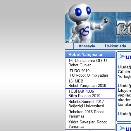
Anasayfa
Hakkımızda
Robot Yarışmaları
U
16. Uluslararası ODTÜ
Robot Günleri
Uludağ
İTÜRO 2019
Günleri
İTÜ Robot Olimpiyatları
Yerleşk
13. MEB
Robot Yarışması 2019
Uludağ
İzleyen
TÜBİTAK 4006
yapılac
Bilim Fuarları 2019
akademi
RoboticSummit 2017 -
konular
Boğaziçi Üniversitesi
Robokan 2016 Robot
Uludağ 
Yarışması
Yıldız Savaşları Robot
Yarışması
U