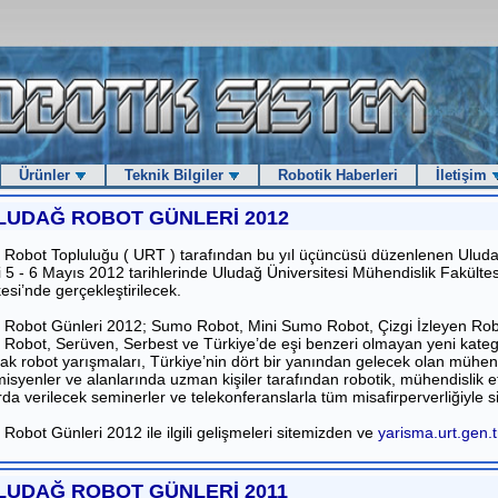
Ürünler
Teknik Bilgiler
Robotik Haberleri
İletişim
LUDAĞ ROBOT GÜNLERİ 2012
 Robot Topluluğu ( URT ) tarafından bu yıl üçüncüsü düzenlenen Ulud
 5 - 6 Mayıs 2012 tarihlerinde Uludağ Üniversitesi Mühendislik Fakülte
esi’nde gerçekleştirilecek.
 Robot Günleri 2012; Sumo Robot, Mini Sumo Robot, Çizgi İzleyen Robo
 Robot, Serüven, Serbest ve Türkiye’de eşi benzeri olmayan yeni katego
ak robot yarışmaları, Türkiye’nin dört bir yanından gelecek olan mühend
syenler ve alanlarında uzman kişiler tarafından robotik, mühendislik et
da verilecek seminerler ve telekonferanslarla tüm misafirperverliğiyle siz
Robot Günleri 2012 ile ilgili gelişmeleri sitemizden ve
yarisma.urt.gen.t
LUDAĞ ROBOT GÜNLERİ 2011