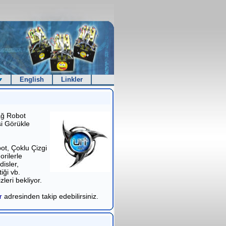
English
Linkler
ağ Robot
si Görükle
t, Çoklu Çizgi
rilerle
isler,
iği vb.
leri bekliyor.
r
adresinden takip edebilirsiniz.