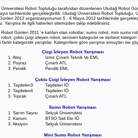
 Üniversitesi Robot Topluluğu tarafından düzenlenen Uludağ Robot Gün
ayıs tarihlerinde gerçekleştirildi. Uludağ Üniversitesi Robot Topluluğu,
ünleri 2012 organizasyonunun 5 - 6 Mayıs 2012 tarihlerinde gerçekleşt
. Yarışma ile ilgili haberleri sitemizden takip edebilirsiniz.
Robot Günleri 2011 'e katılan olan robotlar; sumo robot, mini sumo robo
 robot, çoklu çizgi izleyen robot, serüven kategorisi ve serbest kategor
 farklı kategoride yarıştılar. Kategorilere göre yarışma sonuçları ise şöy
Çizgi İzleyen Robot Yarışması
1. Ateş
İzmir Çınarlı Teknik Ve EML
2. Poyraz
Çınarlı ATL
3. Pendik
Pendik EML
Çoklu Çizgi İzleyen Robot Yarışması
1. Taşdelen3
Taşdelen İÖ
2. Taşdelen4
Taşdelen İÖ
3. Toprak
Çınarlı ATL
Sumo Robot Yarışması
1. Sarım Sayısı
Selçuk Üniversitesi
2. Kanuni
BTSO Sait Ete İÖ
3. Aksiyon
Selçuk Üniversitesi
Mini Sumo Robot Yarışması