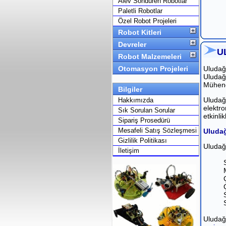
Alev Söndüren Robotlar
Paletli Robotlar
Özel Robot Projeleri
Robot Kitleri
Devreler
U
Robot Malzemeleri
Otomasyon Projeleri
Uludağ 
Uludağ 
Mühendi
Bilgiler
Uludağ 
Hakkımızda
elektro
Sık Sorulan Sorular
etkinli
Sipariş Prosedürü
Mesafeli Satış Sözleşmesi
Uludağ
Gizlilik Politikası
Uludağ 
İletişim
Uludağ