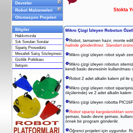
Devreler
Stokta Y
Robot Malzemeleri
Otomasyon Projeleri
Bilgiler
Mikro Çizgi İzleyen Robotun Özell
Hakkımızda
Robot, tamamen hazır, monte edilmi
Sık Sorulan Sorular
halinde gönderilmez.
Standart üründ
Sipariş Prosedürü
Mesafeli Satış Sözleşmesi
Mikro çizgi izleyen robot siyah ze
Gizlilik Politikası
Mikro çizgi izleyen robotun sitemi
İletişim
kendi baskı devresinin kullanılması
Robot 2 adet alkalin kalem pil ile 
Mikro çizgi izleyen robot siparişini
ölçülerinde) ve 2 adet alkalin kalem p
Mikro çizgi izleyen robotta PIC16F
Robot siparişi kargolandıktan sonr
şeması, baskı devre şeması, kullanıl
örnek bir program gönderilir.
Öğrenci projeleri için uygundur. 