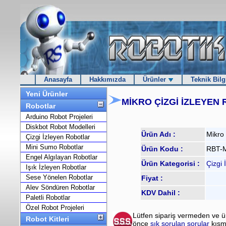
Anasayfa
Hakkımızda
Ürünler
Teknik Bilg
Yeni Ürünler
MİKRO ÇİZGİ İZLEYEN
Robotlar
Arduino Robot Projeleri
Diskbot Robot Modelleri
Ürün Adı :
Mikro 
Çizgi İzleyen Robotlar
Mini Sumo Robotlar
Ürün Kodu :
RBT-
Engel Algılayan Robotlar
Ürün Kategorisi :
Çizgi 
Işık İzleyen Robotlar
Sese Yönelen Robotlar
Fiyat :
Alev Söndüren Robotlar
KDV Dahil :
Paletli Robotlar
Özel Robot Projeleri
Lütfen sipariş vermeden ve 
Robot Kitleri
önce
sık sorulan sorular
kısm