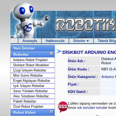
Anasayfa
Hakkımızda
Ürünler
Teknik Bilg
Yeni Ürünler
DİSKBOT ARDUINO EN
Robotlar
Diskbot 
Arduino Robot Projeleri
Ürün Adı :
Robot
Diskbot Robot Modelleri
Ürün Kodu :
RBT-D-
Çizgi İzleyen Robotlar
Mini Sumo Robotlar
Ürün Kategorisi :
Arduino 
Engel Algılayan Robotlar
Fiyat :
Işık İzleyen Robotlar
Sese Yönelen Robotlar
KDV Dahil :
Alev Söndüren Robotlar
Paletli Robotlar
Lütfen sipariş vermeden ve 
Özel Robot Projeleri
önce
sık sorulan sorular
kısm
Robot Kitleri