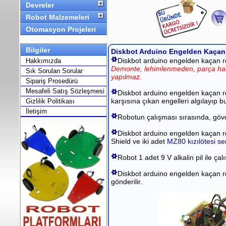
Devreler
Robot Malzemeleri
Otomasyon Projeleri
Bilgiler
Diskbot Arduino Engelden Kaçan 
Diskbot arduino engelden kaçan ro
Hakkımızda
Demonte, lehimlenmeden, parça ha
Sık Sorulan Sorular
yapılmaz.
Sipariş Prosedürü
Mesafeli Satış Sözleşmesi
Diskbot arduino engelden kaçan r
karşısına çıkan engelleri algılayıp 
Gizlilik Politikası
İletişim
Robotun çalışması sırasında, gövde
Diskbot arduino engelden kaçan r
Shield ve iki adet
MZ80 kızılötesi se
Robot 1 adet 9 V alkalin pil ile çal
Diskbot arduino engelden kaçan robo
gönderilir.