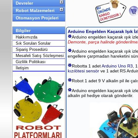
Devreler
Robot Malzemeleri
Otomasyon Projeleri
Bilgiler
Arduino Engelden Kaçarak Işık İz
Arduino engelden kaçarak ışık izle
Hakkımızda
Demonte, parça halinde gönderilm
Sık Sorulan Sorular
Sipariş Prosedürü
Arduino engelden kaçarak ışık izl
Mesafeli Satış Sözleşmesi
engellere çarpmadan hareketini sür
Gizlilik Politikası
Robotta 1 adet
Arduino Uno R3
, 
İletişim
kızılötesi sensör
ve 1 adet RS Arduin
Robot 1 adet 9 V alkalin pil ile çalı
Arduino engelden kaçarak ışık izley
alkalin pil hediye olarak gönderilir.