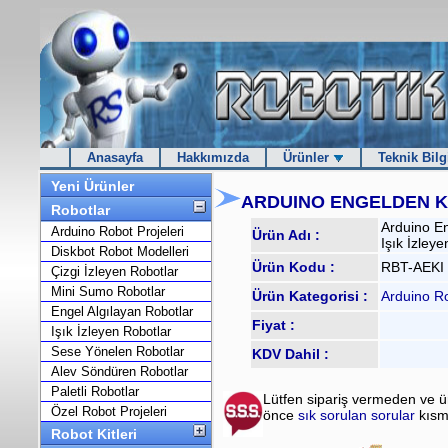
Anasayfa
Hakkımızda
Ürünler
Teknik Bilg
Yeni Ürünler
ARDUINO ENGELDEN K
Robotlar
Arduino E
Arduino Robot Projeleri
Ürün Adı :
Işık İzley
Diskbot Robot Modelleri
Ürün Kodu :
RBT-AEKI
Çizgi İzleyen Robotlar
Mini Sumo Robotlar
Ürün Kategorisi :
Arduino Ro
Engel Algılayan Robotlar
Fiyat :
Işık İzleyen Robotlar
Sese Yönelen Robotlar
KDV Dahil :
Alev Söndüren Robotlar
Paletli Robotlar
Lütfen sipariş vermeden ve 
Özel Robot Projeleri
önce
sık sorulan sorular
kısm
Robot Kitleri